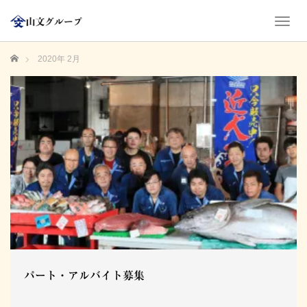
T
o
g
ホーム
2020年 2月
g
l
e
n
a
v
i
g
a
t
i
o
n
パート・アルバイト募集