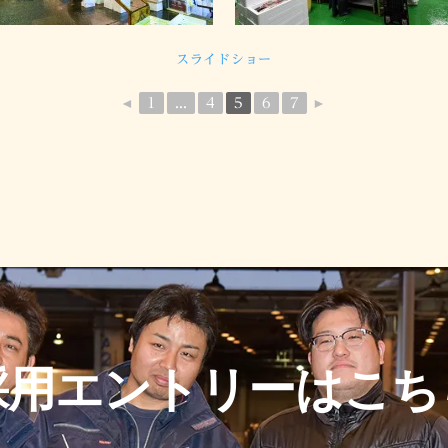
スライドショー
◄
1
...
4
5
6
7
►
採用エントリーはこち